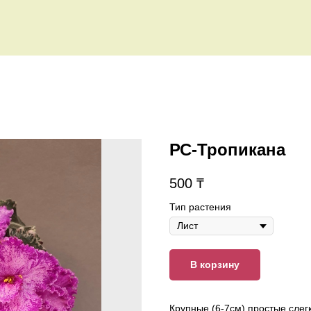
РС-Тропикана
500
₸
Тип растения
В корзину
Крупные (6-7см) простые слег