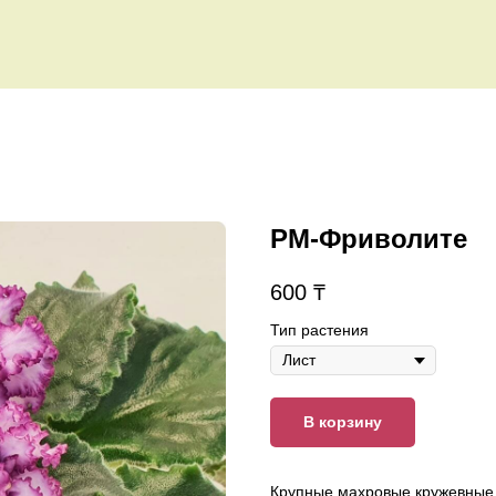
РМ-Фриволите
600
₸
Тип растения
В корзину
Крупные махровые кружевные 