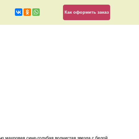
Как оформить заказ
ью махровая сине-голубая волнистая звезда с белой