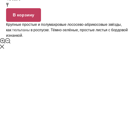
₸
В корзину
Крупные простые и полумахровые лососево-абрикосовые звёзды,
как
тюльпаны
в роспуске. Тёмно-зелёные, простые листья с бордовой
изнанкой.